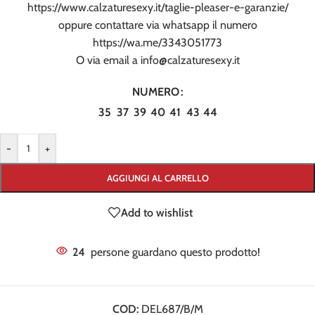
https://www.calzaturesexy.it/taglie-pleaser-e-garanzie/
oppure contattare via whatsapp il numero
https://wa.me/3343051773
O via email a
info@calzaturesexy.it
NUMERO
35
37
39
40
41
43
44
-
+
AGGIUNGI AL CARRELLO
Add to wishlist
24
persone guardano questo prodotto!
COD:
DEL687/B/M