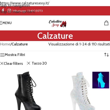
https://www.calzaturesexy.it/
Skip to navigation
Whatsapp:
3343051773
Skip to main content
MENU
Calzature
Home
/
Calzature
Visualizzazione di 1-24 di 110 risultati
Mostra Filtri
Tacco 20
Clear filters