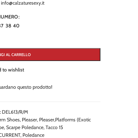
a
info@calzaturesexy.it
NUMERO
37
38
40
GI AL CARRELLO
 to wishlist
uardano questo prodotto!
:
DEL613/R/M
orm Shoes
,
Pleaser
,
Pleaser,Platforms (Exotic
pe
,
Scarpe Poledance
,
Tacco 15
CURRENT
,
Poledance