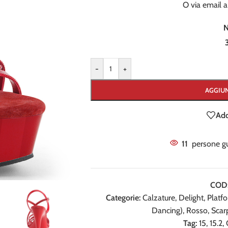
O via email 
-
+
AGGIUN
Add
11
persone g
COD
Categorie:
Calzature
,
Delight
,
Platf
Dancing)
,
Rosso
,
Scar
Tag:
15
,
15.2
,