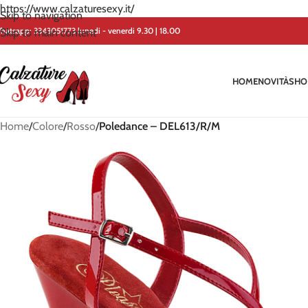
https://www.calzaturesexy.it/
Skip to navigation
hatsapp:
3343051773
lunedi - venerdi 9.30 | 18.00
Skip to main content
HOME
NOVITÀ
SHO
Home
/
Colore
/
Rosso
/
Poledance – DEL613/R/M