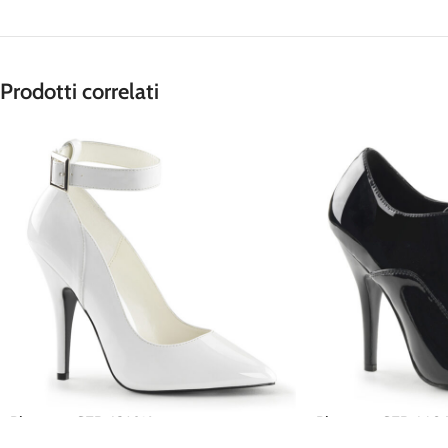
Prodotti correlati
Pleaser – SED431/W
Pleaser – SED460