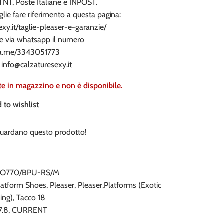
NT, Poste Italiane e INPOST.
glie fare riferimento a questa pagina:
xy.it/taglie-pleaser-e-garanzie/
e via whatsapp il numero
wa.me/3343051773
a
info@calzaturesexy.it
te in magazzino e non è disponibile.
 to wishlist
uardano questo prodotto!
O770/BPU-RS/M
latform Shoes
,
Pleaser
,
Pleaser,Platforms (Exotic
ing)
,
Tacco 18
7.8
,
CURRENT