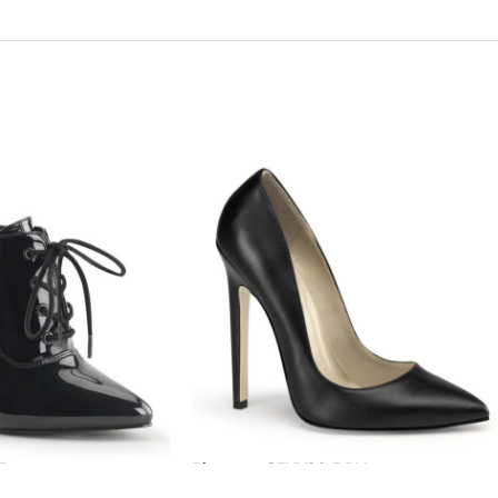
/B
Pleaser – SEXY20/BPU