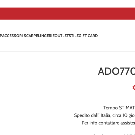
P
ACCESSORI SCARPE
LINGERIE
OUTLET
STILE
GIFT CARD
ADO770
Tempo STIMAT
Spedito dall’ Italia, circa 10 
Per info contattare assist