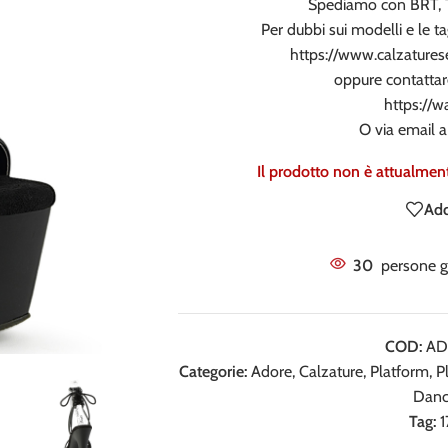
Spediamo con BRT, T
Per dubbi sui modelli e le ta
https://www.calzaturese
oppure contattar
https://
O via email 
Il prodotto non è attualmen
Add
30
persone g
COD:
AD
Categorie:
Adore
,
Calzature
,
Platform
,
P
Danc
Tag:
1