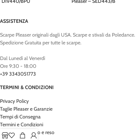
DIV440/BPU
Pleaser – SED443/B
ASSISTENZA
Scarpe Pleaser originali dagli USA. Scarpe e stivali da Poledance.
Spedizione Gratuita per tutte le scarpe.
Dal Lunedì al Venerdì
Ore 9:30 - 18:00
+39 3343051773
TERMINI & CONDIZIONI
Privacy Policy
Taglie Pleaser e Garanzie
Tempi di Consegna
Termini e Condizioni
Politica di rimborso e reso