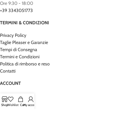
Ore 9:30 - 18:00
+39 3343051773
TERMINI & CONDIZIONI
Privacy Policy
Taglie Pleaser e Garanzie
Tempi di Consegna
Termini e Condizioni
Politica di rimborso e reso
Contatti
ACCOUNT
Richiesta Reso
Il mio Account
Shop
Wishlist
Cart
My account
Carrello
Checkout
Contatti