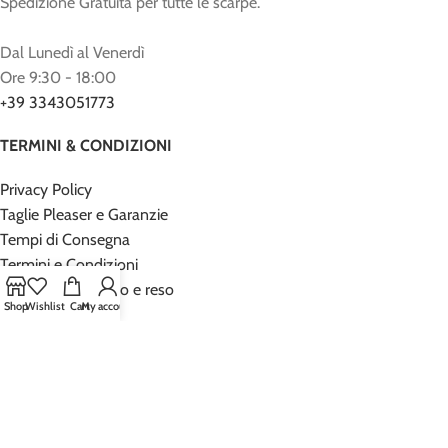
Spedizione Gratuita per tutte le scarpe.
Dal Lunedì al Venerdì
Ore 9:30 - 18:00
+39 3343051773
TERMINI & CONDIZIONI
Privacy Policy
Taglie Pleaser e Garanzie
Tempi di Consegna
Termini e Condizioni
Politica di rimborso e reso
Shop
Wishlist
Cart
My account
Contatti
ACCOUNT
Richiesta Reso
Il mio Account